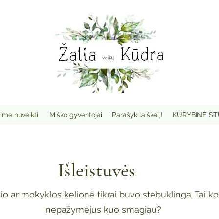
ime nuveikti:
Miško gyventojai
Parašyk laiškelį!
KŪRYBINĖ ST
Išleistuvės
io ar mokyklos kelionė tikrai buvo stebuklinga. Tai k
nepažymėjus kuo smagiau?