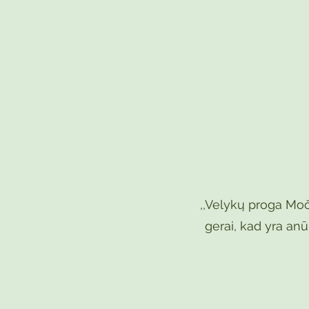
,,Velykų proga Moči
gerai, kad yra anū