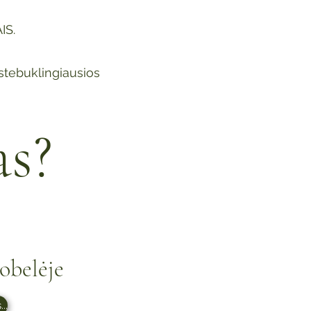
IS.
stebuklingiausios
as?
obelėje
..