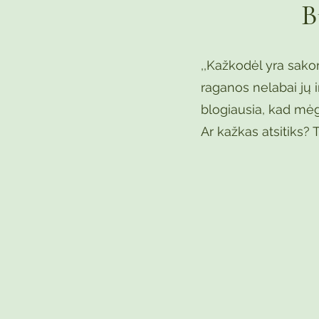
B
,,Kažkodėl yra sako
raganos nelabai jų i
blogiausia, kad mėg
Ar kažkas atsitiks? Ta