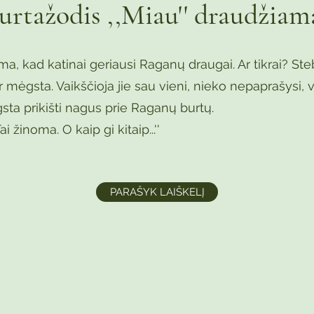
urtažodis ,,Miau'' draudžiam
ma, kad katinai geriausi Raganų draugai. Ar tikrai? St
r mėgsta. Vaikščioja jie sau vieni, nieko nepaprašysi, 
sta prikišti nagus prie Raganų burtų.
i žinoma. O kaip gi kitaip...''
PARAŠYK LAIŠKELĮ