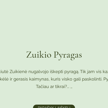
Zuikio Pyragas
utė Zuikienė nugalvojo iškepti pyragą. Tik jam vis ka
kėlė ir gerasis kaimynas, kuris visko gali paskolinti. 
Tačiau ar tikrai?... ,,​
PARAŠYK LAIŠKELĮ