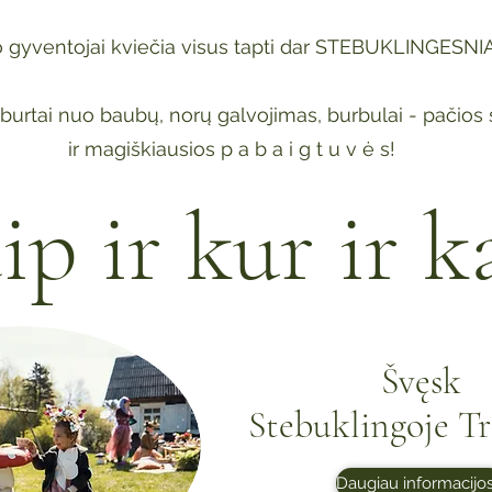
 gyventojai kviečia visus tapti dar STEBUKLINGESNIA
burtai nuo baubų, norų galvojimas, burbulai - pačios 
ir magiškiausios p a b a i g t u v ė s!
ip ir kur ir k
Švęsk
Stebuklingoje Tr
Daugiau informacijos.