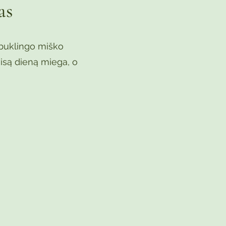
as
ebuklingo miško
visą dieną miega, o