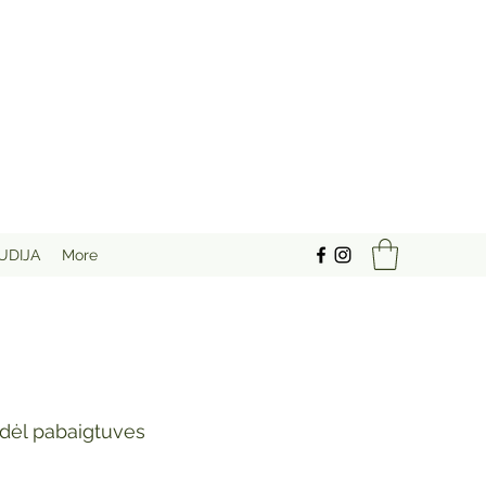
UDIJA
More
odėl pabaigtuves