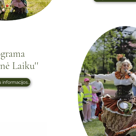
ograma
onė Laiku''
 informacijos...