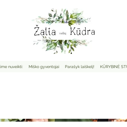
ime nuveikti:
Miško gyventojai
Parašyk laiškelį!
KŪRYBINĖ ST