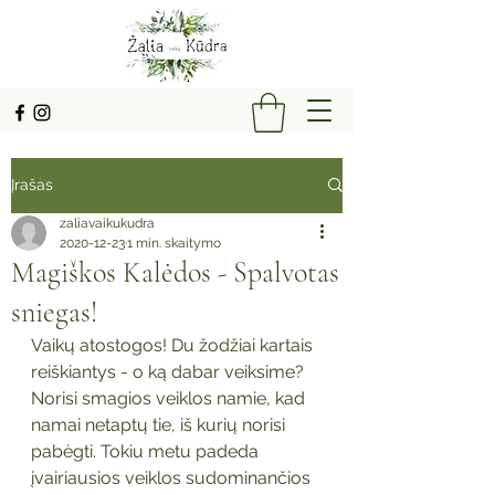
Įrašas
zaliavaikukudra
2020-12-23
1 min. skaitymo
Magiškos Kalėdos - Spalvotas
sniegas!
Vaikų atostogos! Du žodžiai kartais 
reiškiantys - o ką dabar veiksime? 
Norisi smagios veiklos namie, kad 
namai netaptų tie, iš kurių norisi 
pabėgti. Tokiu metu padeda 
įvairiausios veiklos sudominančios 