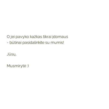
O jei pavyko kažkas tikrai įdomaus 
- būtinai pasidalinkite su mumis!
Jūsų,
Musmirytė :)