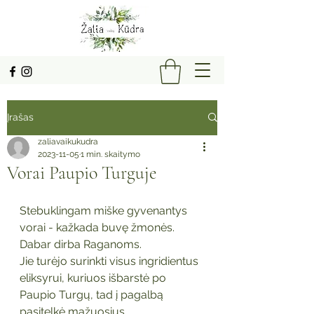
Įrašas
zaliavaikukudra
2023-11-05
1 min. skaitymo
Vorai Paupio Turguje
Stebuklingam miške gyvenantys 
vorai - kažkada buvę žmonės. 
Dabar dirba Raganoms.
Jie turėjo surinkti visus ingridientus 
eliksyrui, kuriuos išbarstė po 
Paupio Turgų, tad į pagalbą 
pasitelkė mažuosius.